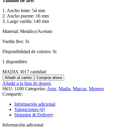
Tamaño de aro:
1. Ancho lente: 54 mm
2. Ancho puente: 16 mm
3. Largo varilla: 140 mm
Material: Metálico/Acetato
Varilla flex: Si
Disponibilidad de colores: Si
1 disponibles
MADIA 3017 cantidad
Añadir al carrito
Comprar ahora
Añadir a la lista de deseos
SKU:
1100
Categorías:
Aros
,
Madia
,
Marcas
,
Mujeres
Compartir:
Información adicional
Valoraciones (0)
Shipping & Delivery
Información adicional