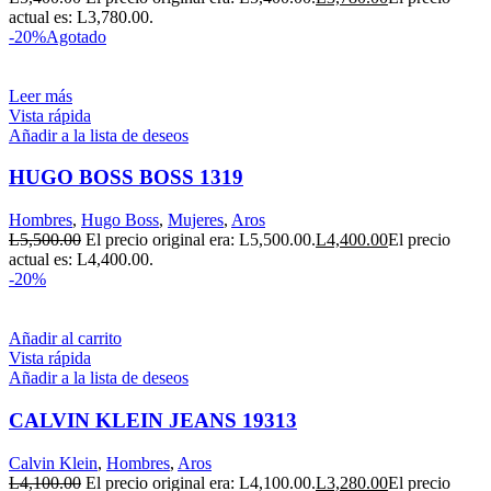
actual es: L3,780.00.
-20%
Agotado
Leer más
Vista rápida
Añadir a la lista de deseos
HUGO BOSS BOSS 1319
Hombres
,
Hugo Boss
,
Mujeres
,
Aros
L
5,500.00
El precio original era: L5,500.00.
L
4,400.00
El precio
actual es: L4,400.00.
-20%
Añadir al carrito
Vista rápida
Añadir a la lista de deseos
CALVIN KLEIN JEANS 19313
Calvin Klein
,
Hombres
,
Aros
L
4,100.00
El precio original era: L4,100.00.
L
3,280.00
El precio