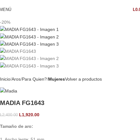
MENÚ
L
0.
-20%
Inicio
Aros
Para Quien?
Mujeres
Volver a productos
MADIA FG1643
L
1,920.00
L
2,400.00
Tamaño de aro:
1. Ancho lente: 51 mm