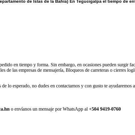
epartamento de Islas de la Bahía) E
n Tegucigalpa el tiempo de en
 pedido en tiempo y forma. Sin embargo, en ocasiones pueden surgir fact
s de las empresas de mensajería, Bloqueos de carreteras o cierres logís
de lo esperado, no dudes en contactarnos y con gusto te ayudaremos a r
ca.hn
o envíanos un mensaje por WhatsApp al
+504 9419-0760