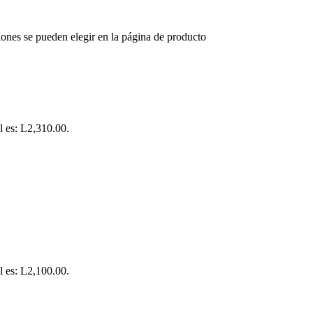
iones se pueden elegir en la página de producto
l es: L2,310.00.
l es: L2,100.00.