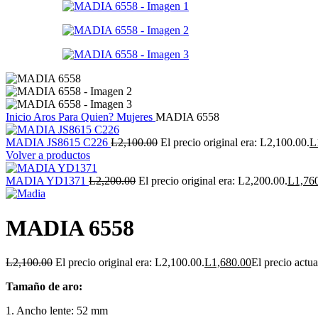
Inicio
Aros
Para Quien?
Mujeres
MADIA 6558
MADIA JS8615 C226
L
2,100.00
El precio original era: L2,100.00.
L
Volver a productos
MADIA YD1371
L
2,200.00
El precio original era: L2,200.00.
L
1,76
MADIA 6558
L
2,100.00
El precio original era: L2,100.00.
L
1,680.00
El precio actua
Tamaño de aro:
1. Ancho lente: 52 mm