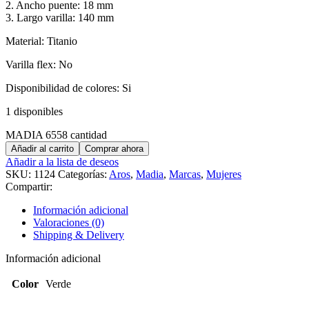
2. Ancho puente: 18 mm
3. Largo varilla: 140 mm
Material: Titanio
Varilla flex: No
Disponibilidad de colores: Si
1 disponibles
MADIA 6558 cantidad
Añadir al carrito
Comprar ahora
Añadir a la lista de deseos
SKU:
1124
Categorías:
Aros
,
Madia
,
Marcas
,
Mujeres
Compartir:
Información adicional
Valoraciones (0)
Shipping & Delivery
Información adicional
Color
Verde