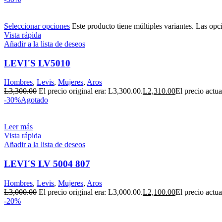
Seleccionar opciones
Este producto tiene múltiples variantes. Las opc
Vista rápida
Añadir a la lista de deseos
LEVI´S LV5010
Hombres
,
Levis
,
Mujeres
,
Aros
L
3,300.00
El precio original era: L3,300.00.
L
2,310.00
El precio actua
-30%
Agotado
Leer más
Vista rápida
Añadir a la lista de deseos
LEVI´S LV 5004 807
Hombres
,
Levis
,
Mujeres
,
Aros
L
3,000.00
El precio original era: L3,000.00.
L
2,100.00
El precio actua
-20%