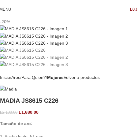
MENÚ
L
0.
-20%
Inicio
Aros
Para Quien?
Mujeres
Volver a productos
MADIA JS8615 C226
L
1,680.00
L
2,100.00
Tamaño de aro:
1. Ancho lente: 51 mm