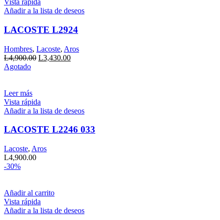
Vista rápida
Añadir a la lista de deseos
LACOSTE L2924
Hombres
,
Lacoste
,
Aros
El
El
L
4,900.00
L
3,430.00
precio
precio
Agotado
original
actual
era:
es:
L4,900.00.
L3,430.00.
Leer más
Vista rápida
Añadir a la lista de deseos
LACOSTE L2246 033
Lacoste
,
Aros
L
4,900.00
-30%
Añadir al carrito
Vista rápida
Añadir a la lista de deseos