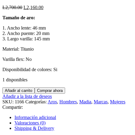
El
El
L
2,700.00
L
2,160.00
precio
precio
Tamaño de aro:
original
actual
era:
es:
1. Ancho lente: 46 mm
L2,700.00.
L2,160.00.
2. Ancho puente: 20 mm
3. Largo varilla: 145 mm
Material: Titanio
Varilla flex: No
Disponibilidad de colores: Si
1 disponibles
MADIA
Añadir al carrito
Comprar ahora
F85858
Añadir a la lista de deseos
cantidad
SKU:
1166
Categorías:
Aros
,
Hombres
,
Madia
,
Marcas
,
Mujeres
Compartir:
Información adicional
Valoraciones (0)
Shipping & Delivery