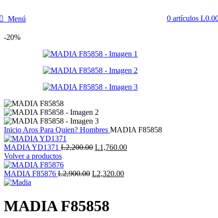
0
artículos
L
0.0
Menú
-20%
Inicio
Aros
Para Quien?
Hombres
MADIA F85858
El
El
MADIA YD1371
L
2,200.00
L
1,760.00
precio
precio
Volver a productos
original
actual
El
era:
El
es:
MADIA F85876
L
2,900.00
L
2,320.00
precio
L2,200.00.
precio
L1,760.00.
original
actual
era:
es:
MADIA F85858
L2,900.00.
L2,320.00.