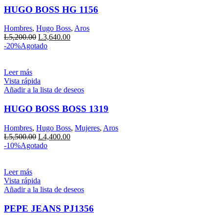
HUGO BOSS HG 1156
Hombres
,
Hugo Boss
,
Aros
El
El
L
5,200.00
L
3,640.00
precio
precio
-20%
Agotado
original
actual
era:
es:
L5,200.00.
L3,640.00.
Leer más
Vista rápida
Añadir a la lista de deseos
HUGO BOSS BOSS 1319
Hombres
,
Hugo Boss
,
Mujeres
,
Aros
El
El
L
5,500.00
L
4,400.00
precio
precio
-10%
Agotado
original
actual
era:
es:
L5,500.00.
L4,400.00.
Leer más
Vista rápida
Añadir a la lista de deseos
PEPE JEANS PJ1356