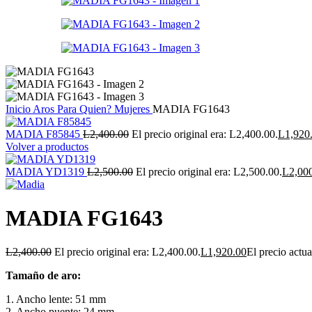
Inicio
Aros
Para Quien?
Mujeres
MADIA FG1643
MADIA F85845
L
2,400.00
El precio original era: L2,400.00.
L
1,920
Volver a productos
MADIA YD1319
L
2,500.00
El precio original era: L2,500.00.
L
2,00
MADIA FG1643
L
2,400.00
El precio original era: L2,400.00.
L
1,920.00
El precio actua
Tamaño de aro:
1. Ancho lente: 51 mm
2. Ancho puente: 24 mm