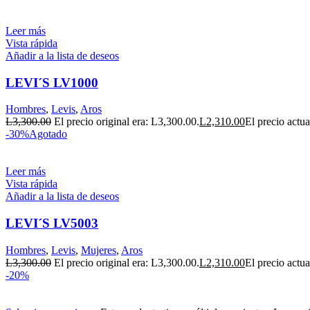
Leer más
Vista rápida
Añadir a la lista de deseos
LEVI´S LV1000
Hombres
,
Levis
,
Aros
L
3,300.00
El precio original era: L3,300.00.
L
2,310.00
El precio actua
-30%
Agotado
Leer más
Vista rápida
Añadir a la lista de deseos
LEVI´S LV5003
Hombres
,
Levis
,
Mujeres
,
Aros
L
3,300.00
El precio original era: L3,300.00.
L
2,310.00
El precio actua
-20%