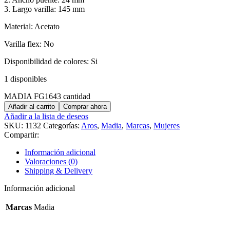
3. Largo varilla: 145 mm
Material: Acetato
Varilla flex: No
Disponibilidad de colores: Si
1 disponibles
MADIA FG1643 cantidad
Añadir al carrito
Comprar ahora
Añadir a la lista de deseos
SKU:
1132
Categorías:
Aros
,
Madia
,
Marcas
,
Mujeres
Compartir:
Información adicional
Valoraciones (0)
Shipping & Delivery
Información adicional
Marcas
Madia