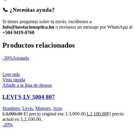
📞 ¿Necesitas ayuda?
Si tienes preguntas sobre tu envío, escríbenos a
Info@laestacionoptica.hn
o envíanos un mensaje por WhatsApp al
+504 9419-0760
Productos relacionados
-30%
Agotado
Leer más
Vista rápida
Añadir a la lista de deseos
LEVI´S LV 5004 807
Hombres
,
Levis
,
Mujeres
,
Aros
L
3,000.00
El precio original era: L3,000.00.
L
2,100.00
El precio
actual es: L2,100.00.
-20%