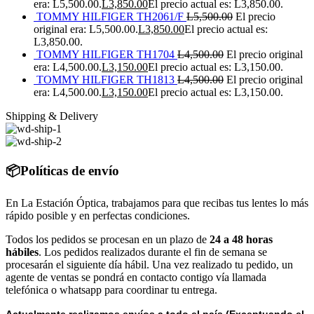
era: L5,500.00.
L
3,850.00
El precio actual es: L3,850.00.
TOMMY HILFIGER TH2061/F
L
5,500.00
El precio
original era: L5,500.00.
L
3,850.00
El precio actual es:
L3,850.00.
TOMMY HILFIGER TH1704
L
4,500.00
El precio original
era: L4,500.00.
L
3,150.00
El precio actual es: L3,150.00.
TOMMY HILFIGER TH1813
L
4,500.00
El precio original
era: L4,500.00.
L
3,150.00
El precio actual es: L3,150.00.
Shipping & Delivery
📦Políticas de envío
En La Estación Óptica, trabajamos para que recibas tus lentes lo más
rápido posible y en perfectas condiciones.
Todos los pedidos se procesan en un plazo de
24 a 48 horas
hábiles
. Los pedidos realizados durante el fin de semana se
procesarán el siguiente día hábil. Una vez realizado tu pedido, un
agente de ventas se pondrá en contacto contigo vía llamada
telefónica o whatsapp para coordinar tu entrega.
Actualmente realizamos envíos a todo el país (Exceptuando el