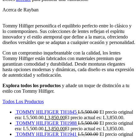
Acerca de Rayban
Tommy Hilfiger personifica el equilibrio perfecto entre lo clásico y
lo contemporáneo. Sus colecciones de lentes reflejan el espíritu
innovador y el estilo atemporal que define a la marca, ofreciendo
diseños versátiles que se adaptan a cualquier ocasión y personalidad.
Con un compromiso inquebrantable con la calidad, los lentes
Tommy Hilfiger están fabricados con materiales premium que
garantizan comodidad y durabilidad. Desde monturas elegantes
hasta opciones modernas y dinámicas, cada diseño es una expresión
de autenticidad y sofisticación.
Explora todos los productos
y añade un toque de distinción a tu
estilo con Tommy Hilfiger.
Todos Los Productos
TOMMY HILFIGER TH1845
L
5,500.00
El precio original
era: L5,500.00.
L
3,850.00
El precio actual es: L3,850.00.
TOMMY HILFIGER TH1988
L
5,500.00
El precio original
era: L5,500.00.
L
3,850.00
El precio actual es: L3,850.00.
TOMMY HILFIGER TH1941
L
5,500.00
El precio original