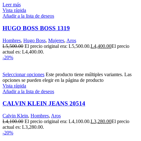
Leer más
Vista rápida
Añadir a la lista de deseos
HUGO BOSS BOSS 1319
Hombres
,
Hugo Boss
,
Mujeres
,
Aros
L
5,500.00
El precio original era: L5,500.00.
L
4,400.00
El precio
actual es: L4,400.00.
-20%
Seleccionar opciones
Este producto tiene múltiples variantes. Las
opciones se pueden elegir en la página de producto
Vista rápida
Añadir a la lista de deseos
CALVIN KLEIN JEANS 20514
Calvin Klein
,
Hombres
,
Aros
L
4,100.00
El precio original era: L4,100.00.
L
3,280.00
El precio
actual es: L3,280.00.
-20%