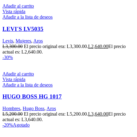
Añadir al carrito
Vista rápida
Añadir a la lista de deseos
LEVI´S LV5035
Levis
,
Mujeres
,
Aros
L
3,300.00
El precio original era: L3,300.00.
L
2,640.00
El precio
actual es: L2,640.00.
-30%
Añadir al carrito
Vista rápida
Añadir a la lista de deseos
HUGO BOSS HG 1017
Hombres
,
Hugo Boss
,
Aros
L
5,200.00
El precio original era: L5,200.00.
L
3,640.00
El precio
actual es: L3,640.00.
-20%
Agotado