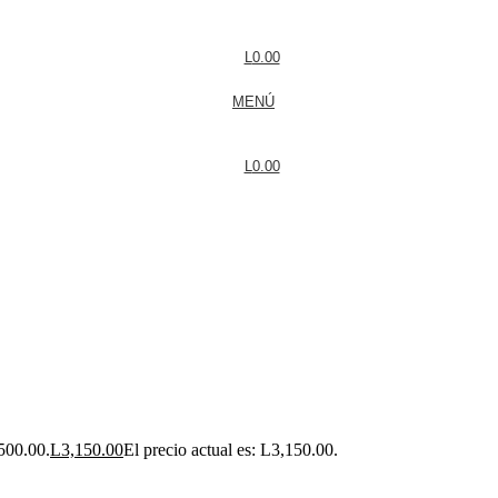
L
0.00
MENÚ
L
0.00
,500.00.
L
3,150.00
El precio actual es: L3,150.00.