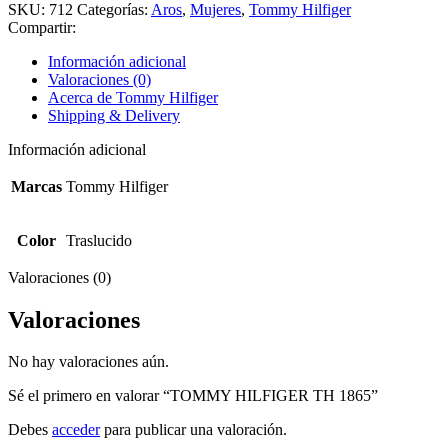
SKU:
712
Categorías:
Aros
,
Mujeres
,
Tommy Hilfiger
Compartir:
Información adicional
Valoraciones (0)
Acerca de Tommy Hilfiger
Shipping & Delivery
Información adicional
Marcas
Tommy Hilfiger
Color
Traslucido
Valoraciones (0)
Valoraciones
No hay valoraciones aún.
Sé el primero en valorar “TOMMY HILFIGER TH 1865”
Debes
acceder
para publicar una valoración.