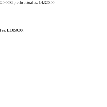
320.00
El precio actual es: L4,320.00.
l es: L3,850.00.