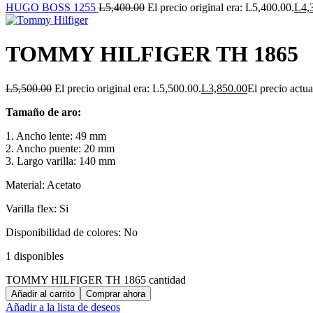
HUGO BOSS 1255
L
5,400.00
El precio original era: L5,400.00.
L
4,
TOMMY HILFIGER TH 1865
L
5,500.00
El precio original era: L5,500.00.
L
3,850.00
El precio actua
Tamaño de aro:
1. Ancho lente: 49 mm
2. Ancho puente: 20 mm
3. Largo varilla: 140 mm
Material: Acetato
Varilla flex: Si
Disponibilidad de colores: No
1 disponibles
TOMMY HILFIGER TH 1865 cantidad
Añadir al carrito
Comprar ahora
Añadir a la lista de deseos