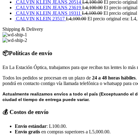
CALVIN KLEIN JEANS 20514
L
4,100.00
El precio origina
CALVIN KLEIN JEANS 23619
L
4,100.00
El precio origina
CALVIN KLEIN JEANS 19311
L
4,100.00
El precio original
CALVIN KLEIN 23517
L
4,100.00
El precio original era: L4
Shipping & Delivery
📦Políticas de envío
En La Estación Óptica, trabajamos para que recibas tus lentes lo más 
Todos los pedidos se procesan en un plazo de
24 a 48 horas hábiles
.
pondrá en contacto contigo vía llamada telefónica o whatsapp para coo
Actualmente realizamos envíos a todo el país (Exceptuando el d
ciudad el tiempo de entrega puede variar.
💰 Costos de envío
Envío estándar
: L100.00.
Envío gratis
en compras superiores a L5,000.00.