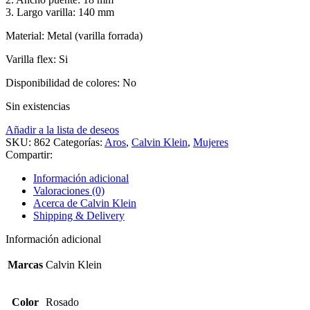
3. Largo varilla: 140 mm
Material: Metal (varilla forrada)
Varilla flex: Si
Disponibilidad de colores: No
Sin existencias
Añadir a la lista de deseos
SKU:
862
Categorías:
Aros
,
Calvin Klein
,
Mujeres
Compartir:
Información adicional
Valoraciones (0)
Acerca de Calvin Klein
Shipping & Delivery
Información adicional
Marcas
Calvin Klein
Color
Rosado