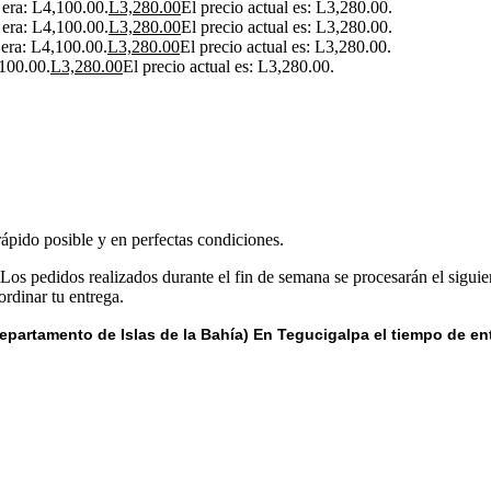
l era: L4,100.00.
L
3,280.00
El precio actual es: L3,280.00.
l era: L4,100.00.
L
3,280.00
El precio actual es: L3,280.00.
 era: L4,100.00.
L
3,280.00
El precio actual es: L3,280.00.
,100.00.
L
3,280.00
El precio actual es: L3,280.00.
rápido posible y en perfectas condiciones.
 Los pedidos realizados durante el fin de semana se procesarán el siguie
rdinar tu entrega.
epartamento de Islas de la Bahía) E
n Tegucigalpa el tiempo de en