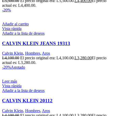
L
5,500.00
El precio original era: L5,500.00.
L
4,400.00
El precio
actual es: L4,400.00.
-20%
Añadir al carrito
Vista rápida
Añadir a la lista de deseos
CALVIN KLEIN JEANS 19313
Calvin Klein
,
Hombres
,
Aros
L
4,100.00
El precio original era: L4,100.00.
L
3,280.00
El precio
actual es: L3,280.00.
-20%
Agotado
Leer más
Vista rápida
Añadir a la lista de deseos
CALVIN KLEIN 20112
Calvin Klein
,
Hombres
,
Aros
L
4,100.00
El precio original era: L4,100.00.
L
3,280.00
El precio