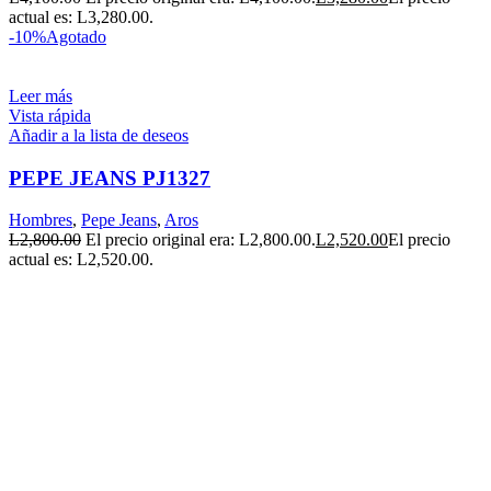
actual es: L3,280.00.
-10%
Agotado
Leer más
Vista rápida
Añadir a la lista de deseos
PEPE JEANS PJ1327
Hombres
,
Pepe Jeans
,
Aros
L
2,800.00
El precio original era: L2,800.00.
L
2,520.00
El precio
actual es: L2,520.00.