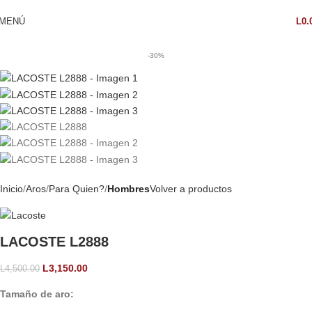
MENÚ
L
0.
-30%
Inicio
Aros
Para Quien?
Hombres
Volver a productos
LACOSTE L2888
L
3,150.00
L
4,500.00
Tamaño de aro: