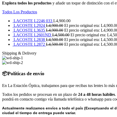
Explora todos los productos
y añade un toque de distinción con el e
Todos Los Productos
LACOSTE L2246 033
L
4,900.00
LACOSTE L2924
L
4,900.00
El precio original era: L4,900.0
LACOSTE L3635
L
4,900.00
El precio original era: L4,900.0
LACOSTE L2601ND
L
4,500.00
El precio original era: L4,5
LACOSTE L2838
L
4,500.00
El precio original era: L4,500.0
LACOSTE L2872
L
4,500.00
El precio original era: L4,500.0
Shipping & Delivery
📦Políticas de envío
En La Estación Óptica, trabajamos para que recibas tus lentes lo más 
Todos los pedidos se procesan en un plazo de
24 a 48 horas hábiles
.
pondrá en contacto contigo vía llamada telefónica o whatsapp para coo
Actualmente realizamos envíos a todo el país (Exceptuando el d
ciudad el tiempo de entrega puede variar.