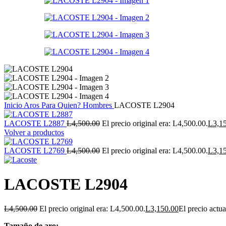
Inicio
Aros
Para Quien?
Hombres
LACOSTE L2904
LACOSTE L2887
L
4,500.00
El precio original era: L4,500.00.
L
3,1
Volver a productos
LACOSTE L2769
L
4,500.00
El precio original era: L4,500.00.
L
3,1
LACOSTE L2904
L
4,500.00
El precio original era: L4,500.00.
L
3,150.00
El precio actua
Tamaño de aro: