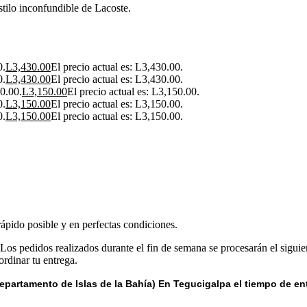
stilo inconfundible de Lacoste.
0.
L
3,430.00
El precio actual es: L3,430.00.
0.
L
3,430.00
El precio actual es: L3,430.00.
00.00.
L
3,150.00
El precio actual es: L3,150.00.
0.
L
3,150.00
El precio actual es: L3,150.00.
0.
L
3,150.00
El precio actual es: L3,150.00.
rápido posible y en perfectas condiciones.
 Los pedidos realizados durante el fin de semana se procesarán el siguie
rdinar tu entrega.
epartamento de Islas de la Bahía) E
n Tegucigalpa el tiempo de en