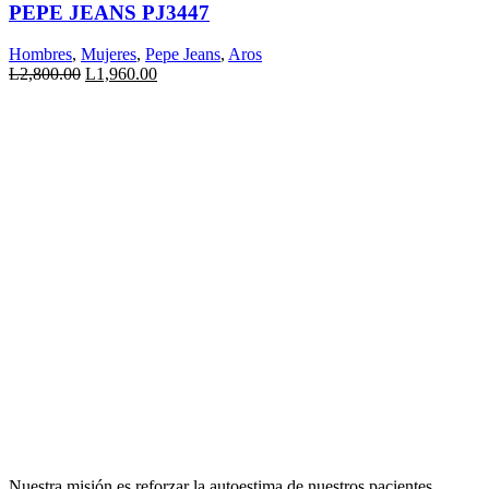
variantes.
PEPE JEANS PJ3447
Las
opciones
Hombres
,
Mujeres
,
Pepe Jeans
,
Aros
se
El
El
L
2,800.00
L
1,960.00
pueden
precio
precio
elegir
original
actual
en
era:
es:
la
L2,800.00.
L1,960.00.
página
de
producto
Nuestra misión es reforzar la autoestima de nuestros pacientes,