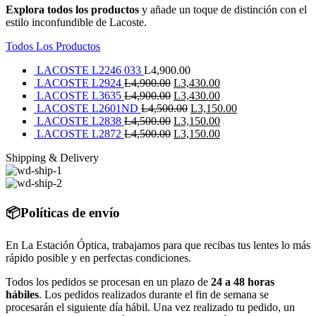
Explora todos los productos
y añade un toque de distinción con el
estilo inconfundible de Lacoste.
Todos Los Productos
LACOSTE L2246 033
L
4,900.00
El
El
LACOSTE L2924
L
4,900.00
L
3,430.00
precio
El
precio
El
LACOSTE L3635
L
4,900.00
L
3,430.00
original
precio
El
actual
precio
El
LACOSTE L2601ND
L
4,500.00
L
3,150.00
era:
original
El
precio
es:
actual
El
precio
LACOSTE L2838
L
4,500.00
L
3,150.00
L4,900.00.
era:
precio
El
original
L3,430.00.
es:
precio
El
actual
LACOSTE L2872
L
4,500.00
L
3,150.00
L4,900.00.
original
precio
era:
L3,430.00.
actual
precio
es:
Shipping & Delivery
era:
original
L4,500.00.
es:
actual
L3,150.00.
L4,500.00.
era:
L3,150.00.
es:
L4,500.00.
L3,150.00.
📦Políticas de envío
En La Estación Óptica, trabajamos para que recibas tus lentes lo más
rápido posible y en perfectas condiciones.
Todos los pedidos se procesan en un plazo de
24 a 48 horas
hábiles
. Los pedidos realizados durante el fin de semana se
procesarán el siguiente día hábil. Una vez realizado tu pedido, un