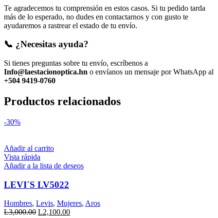
Te agradecemos tu comprensión en estos casos. Si tu pedido tarda
más de lo esperado, no dudes en contactarnos y con gusto te
ayudaremos a rastrear el estado de tu envío.
📞 ¿Necesitas ayuda?
Si tienes preguntas sobre tu envío, escríbenos a
Info@laestacionoptica.hn
o envíanos un mensaje por WhatsApp al
+504 9419-0760
Productos relacionados
-30%
Añadir al carrito
Vista rápida
Añadir a la lista de deseos
LEVI´S LV5022
Hombres
,
Levis
,
Mujeres
,
Aros
El
El
L
3,000.00
L
2,100.00