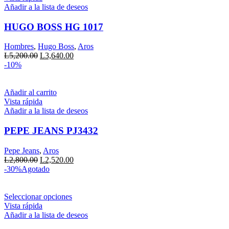
de
Añadir a la lista de deseos
producto
HUGO BOSS HG 1017
Hombres
,
Hugo Boss
,
Aros
El
El
L
5,200.00
L
3,640.00
precio
precio
-10%
original
actual
era:
es:
L5,200.00.
L3,640.00.
Añadir al carrito
Vista rápida
Añadir a la lista de deseos
PEPE JEANS PJ3432
Pepe Jeans
,
Aros
El
El
L
2,800.00
L
2,520.00
precio
precio
-30%
Agotado
original
actual
era:
es:
L2,800.00.
Este
L2,520.00.
Seleccionar opciones
producto
Vista rápida
tiene
Añadir a la lista de deseos
múltiples