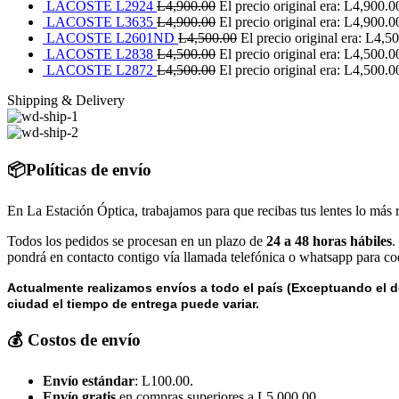
LACOSTE L2924
L
4,900.00
El precio original era: L4,900.0
LACOSTE L3635
L
4,900.00
El precio original era: L4,900.0
LACOSTE L2601ND
L
4,500.00
El precio original era: L4,5
LACOSTE L2838
L
4,500.00
El precio original era: L4,500.0
LACOSTE L2872
L
4,500.00
El precio original era: L4,500.0
Shipping & Delivery
📦Políticas de envío
En La Estación Óptica, trabajamos para que recibas tus lentes lo más 
Todos los pedidos se procesan en un plazo de
24 a 48 horas hábiles
.
pondrá en contacto contigo vía llamada telefónica o whatsapp para coo
Actualmente realizamos envíos a todo el país (Exceptuando el d
ciudad el tiempo de entrega puede variar.
💰 Costos de envío
Envío estándar
: L100.00.
Envío gratis
en compras superiores a L5,000.00.