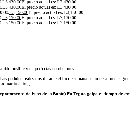
0.
L
3,430.00
El precio actual es: L3,430.00.
0.
L
3,430.00
El precio actual es: L3,430.00.
00.00.
L
3,150.00
El precio actual es: L3,150.00.
0.
L
3,150.00
El precio actual es: L3,150.00.
0.
L
3,150.00
El precio actual es: L3,150.00.
rápido posible y en perfectas condiciones.
 Los pedidos realizados durante el fin de semana se procesarán el siguie
rdinar tu entrega.
epartamento de Islas de la Bahía) E
n Tegucigalpa el tiempo de en