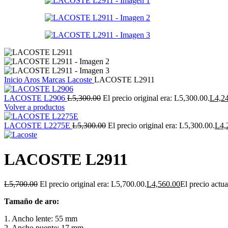
Inicio
Aros
Marcas
Lacoste
LACOSTE L2911
LACOSTE L2906
L
5,300.00
El precio original era: L5,300.00.
L
4,2
Volver a productos
LACOSTE L2275E
L
5,300.00
El precio original era: L5,300.00.
L
4,
LACOSTE L2911
L
5,700.00
El precio original era: L5,700.00.
L
4,560.00
El precio actua
Tamaño de aro:
1. Ancho lente: 55 mm
2. Ancho puente: 17 mm