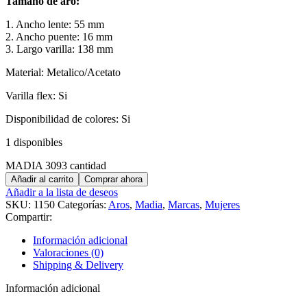
Tamaño de aro:
1. Ancho lente: 55 mm
2. Ancho puente: 16 mm
3. Largo varilla: 138 mm
Material: Metalico/Acetato
Varilla flex: Si
Disponibilidad de colores: Si
1 disponibles
MADIA 3093 cantidad
Añadir al carrito
Comprar ahora
Añadir a la lista de deseos
SKU:
1150
Categorías:
Aros
,
Madia
,
Marcas
,
Mujeres
Compartir:
Información adicional
Valoraciones (0)
Shipping & Delivery
Información adicional