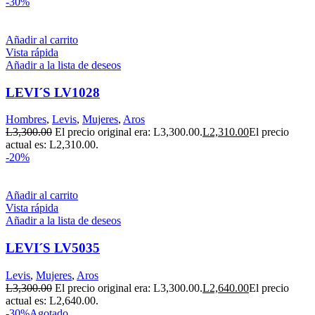
-30%
Añadir al carrito
Vista rápida
Añadir a la lista de deseos
LEVI´S LV1028
Hombres
,
Levis
,
Mujeres
,
Aros
L
3,300.00
El precio original era: L3,300.00.
L
2,310.00
El precio
actual es: L2,310.00.
-20%
Añadir al carrito
Vista rápida
Añadir a la lista de deseos
LEVI´S LV5035
Levis
,
Mujeres
,
Aros
L
3,300.00
El precio original era: L3,300.00.
L
2,640.00
El precio
actual es: L2,640.00.
-30%
Agotado