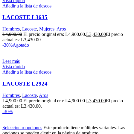
Vista rápida
Añadir a la lista de deseos
LACOSTE L3635
Hombres
,
Lacoste
,
Mujeres
,
Aros
L
4,900.00
El precio original era: L4,900.00.
L
3,430.00
El precio
actual es: L3,430.00.
-30%
Agotado
Leer más
Vista rápida
Añadir a la lista de deseos
LACOSTE L2924
Hombres
,
Lacoste
,
Aros
L
4,900.00
El precio original era: L4,900.00.
L
3,430.00
El precio
actual es: L3,430.00.
-30%
Seleccionar opciones
Este producto tiene múltiples variantes. Las
opciones se pueden elegir en la página de producto