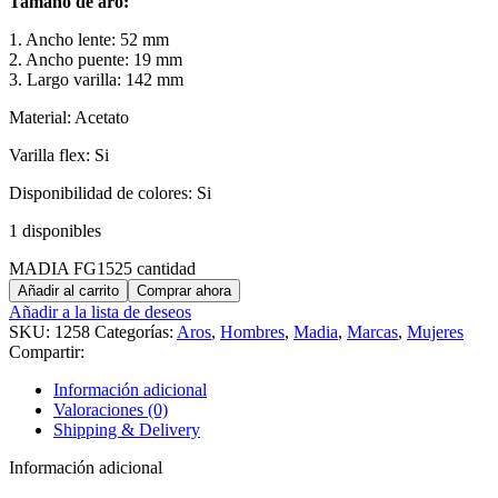
Tamaño de aro:
1. Ancho lente: 52 mm
2. Ancho puente: 19 mm
3. Largo varilla: 142 mm
Material: Acetato
Varilla flex: Si
Disponibilidad de colores: Si
1 disponibles
MADIA FG1525 cantidad
Añadir al carrito
Comprar ahora
Añadir a la lista de deseos
SKU:
1258
Categorías:
Aros
,
Hombres
,
Madia
,
Marcas
,
Mujeres
Compartir:
Información adicional
Valoraciones (0)
Shipping & Delivery
Información adicional