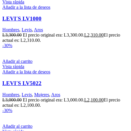
Vista rápida
Añadir a la lista de deseos
LEVI´S LV1000
Hombres
,
Levis
,
Aros
L
3,300.00
El precio original era: L3,300.00.
L
2,310.00
El precio
actual es: L2,310.00.
-30%
Añadir al carrito
Vista rápida
Añadir a la lista de deseos
LEVI´S LV5022
Hombres
,
Levis
,
Mujeres
,
Aros
L
3,000.00
El precio original era: L3,000.00.
L
2,100.00
El precio
actual es: L2,100.00.
-30%
Añadir al carrito