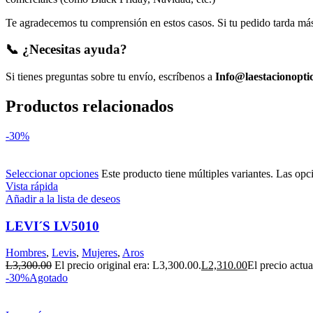
Te agradecemos tu comprensión en estos casos. Si tu pedido tarda más 
📞 ¿Necesitas ayuda?
Si tienes preguntas sobre tu envío, escríbenos a
Info@laestacionopti
Productos relacionados
-30%
Seleccionar opciones
Este producto tiene múltiples variantes. Las opc
Vista rápida
Añadir a la lista de deseos
LEVI´S LV5010
Hombres
,
Levis
,
Mujeres
,
Aros
L
3,300.00
El precio original era: L3,300.00.
L
2,310.00
El precio actua
-30%
Agotado