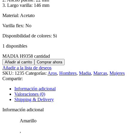
3. Largo varilla: 146 mm
Material: Acetato
Varilla flex: No
Disponibilidad de colores: Si
1 disponibles
MADIA H9358 cantidad
Añadir al carrito
Comprar ahora
Añadir a la lista de deseos
SKU:
1235
Categorías:
Aros
,
Hombres
,
Madia
,
Marcas
,
Mujeres
Compartir:
Información adicional
Valoraciones (0)
Shipping & Delivery
Información adicional
Amarillo
,