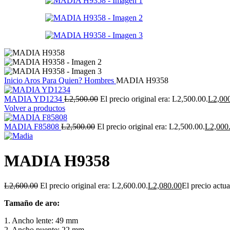
Inicio
Aros
Para Quien?
Hombres
MADIA H9358
MADIA YD1234
L
2,500.00
El precio original era: L2,500.00.
L
2,00
Volver a productos
MADIA F85808
L
2,500.00
El precio original era: L2,500.00.
L
2,000
MADIA H9358
L
2,600.00
El precio original era: L2,600.00.
L
2,080.00
El precio actua
Tamaño de aro:
1. Ancho lente: 49 mm
2. Ancho puente: 22 mm