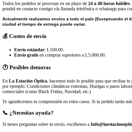
Todos los pedidos se procesan en un plazo de
24 a 48 horas hábiles
.
pondrá en contacto contigo vía llamada telefónica o whatsapp para coo
Actualmente realizamos envíos a todo el país (Exceptuando el d
ciudad el tiempo de entrega puede variar.
💰 Costos de envío
Envío estándar
: L100.00.
Envío gratis
en compras superiores a L5,000.00.
🕐 Posibles demoras
En
La Estación Óptica
, hacemos todo lo posible para que recibas tu
por ejemplo: Condiciones climáticas extremas, Huelgas o paros laborale
comerciales (como Black Friday, Navidad, etc.)
Te agradecemos tu comprensión en estos casos. Si tu pedido tarda más 
📞 ¿Necesitas ayuda?
Si tienes preguntas sobre tu envío, escríbenos a
Info@laestacionopti