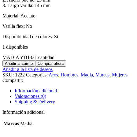
3. Largo varilla: 145 mm
Material: Acetato
Varilla flex: No
Disponibilidad de colores: Si
1 disponibles
MADIA YD1331 cantidad
Añadir al carrito
Comprar ahora
Añadir a la lista de deseos
SKU:
1222
Categorías:
Aros
,
Hombres
,
Madia
,
Marcas
,
Mujeres
Compartir:
Información adicional
Valoraciones (0)
Shipping & Delivery
Información adicional
Marcas
Madia