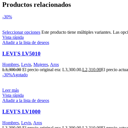
Productos relacionados
-30%
Seleccionar opciones
Este producto tiene múltiples variantes. Las opc
Vista rápida
Añadir a la lista de deseos
LEVI´S LV5010
Hombres
,
Levis
,
Mujeres
,
Aros
L
3,300.00
El precio original era: L3,300.00.
L
2,310.00
El precio actua
-30%
Agotado
Leer más
Vista rápida
Añadir a la lista de deseos
LEVI´S LV1000
Hombres
,
Levis
,
Aros
L
3,300.00
El precio original era: L3,300.00.
L
2,310.00
El precio actua