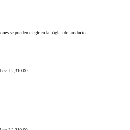
iones se pueden elegir en la página de producto
l es: L2,310.00.
l es: L2,310.00.