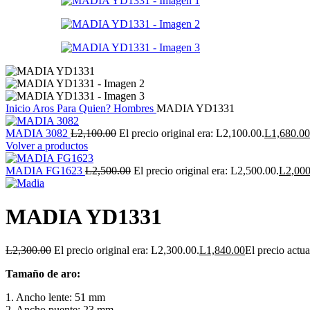
Inicio
Aros
Para Quien?
Hombres
MADIA YD1331
MADIA 3082
L
2,100.00
El precio original era: L2,100.00.
L
1,680.00
Volver a productos
MADIA FG1623
L
2,500.00
El precio original era: L2,500.00.
L
2,000
MADIA YD1331
L
2,300.00
El precio original era: L2,300.00.
L
1,840.00
El precio actua
Tamaño de aro:
1. Ancho lente: 51 mm
2. Ancho puente: 23 mm