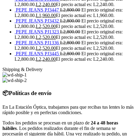
L2,800.00.
L
2,240.00
El precio actual es: L2,240.00.
PEPE JEANS PJ3447
L
2,800.00
El precio original era:
L2,800.00.
L
1,960.00
El precio actual es: L1,960.00.
PEPE JEANS PJ3432
L
2,800.00
El precio original era:
L2,800.00.
L
2,520.00
El precio actual es: L2,520.00.
PEPE JEANS PJ1323
L
2,800.00
El precio original era:
L2,800.00.
L
2,520.00
El precio actual es: L2,520.00.
PEPE JEANS PJ1336
L
2,800.00
El precio original era:
L2,800.00.
L
2,520.00
El precio actual es: L2,520.00.
PEPE JEANS PJ3445
L
2,800.00
El precio original era:
L2,800.00.
L
2,240.00
El precio actual es: L2,240.00.
Shipping & Delivery
📦Políticas de envío
En La Estación Óptica, trabajamos para que recibas tus lentes lo más
rápido posible y en perfectas condiciones.
Todos los pedidos se procesan en un plazo de
24 a 48 horas
hábiles
. Los pedidos realizados durante el fin de semana se
procesarán el siguiente día hábil. Una vez realizado tu pedido, un