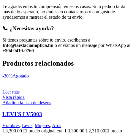
Te agradecemos tu comprensión en estos casos. Si tu pedido tarda
más de lo esperado, no dudes en contactarnos y con gusto te
ayudaremos a rastrear el estado de tu envío.
📞 ¿Necesitas ayuda?
Si tienes preguntas sobre tu envío, escríbenos a
Info@laestacionoptica.hn
o envíanos un mensaje por WhatsApp al
+504 9419-0760
Productos relacionados
-30%
Agotado
Leer más
Vista rápida
Añadir a la lista de deseos
LEVI´S LV5003
Hombres
,
Levis
,
Mujeres
,
Aros
L
3,300.00
El precio original era: L3,300.00.
L
2,310.00
El precio