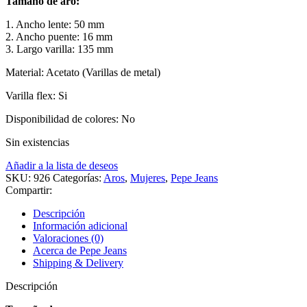
Tamaño de aro:
1. Ancho lente: 50 mm
2. Ancho puente: 16 mm
3. Largo varilla: 135 mm
Material: Acetato (Varillas de metal)
Varilla flex: Si
Disponibilidad de colores: No
Sin existencias
Añadir a la lista de deseos
SKU:
926
Categorías:
Aros
,
Mujeres
,
Pepe Jeans
Compartir:
Descripción
Información adicional
Valoraciones (0)
Acerca de Pepe Jeans
Shipping & Delivery
Descripción