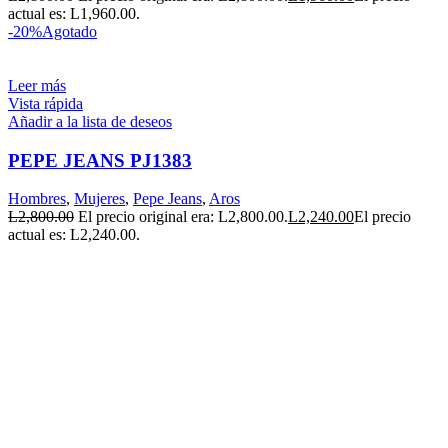
actual es: L1,960.00.
-20%
Agotado
Leer más
Vista rápida
Añadir a la lista de deseos
PEPE JEANS PJ1383
Hombres
,
Mujeres
,
Pepe Jeans
,
Aros
L
2,800.00
El precio original era: L2,800.00.
L
2,240.00
El precio
actual es: L2,240.00.