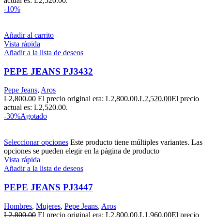
actual es: L2,520.00.
-10%
Añadir al carrito
Vista rápida
Añadir a la lista de deseos
PEPE JEANS PJ3432
Pepe Jeans
,
Aros
L
2,800.00
El precio original era: L2,800.00.
L
2,520.00
El precio
actual es: L2,520.00.
-30%
Agotado
Seleccionar opciones
Este producto tiene múltiples variantes. Las
opciones se pueden elegir en la página de producto
Vista rápida
Añadir a la lista de deseos
PEPE JEANS PJ3447
Hombres
,
Mujeres
,
Pepe Jeans
,
Aros
L
2,800.00
El precio original era: L2,800.00.
L
1,960.00
El precio