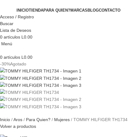
INICIO
TIENDA
PARA QUIEN?
MARCAS
BLOG
CONTACTO
Acceso / Registro
Buscar
Lista de Deseos
0
artículos
L
0.00
Menú
0
artículos
L
0.00
-30%
Agotado
Inicio
Aros
Para Quien?
Mujeres
TOMMY HILFIGER TH1734
Volver a productos