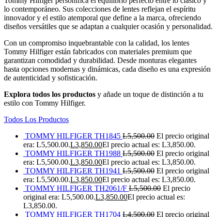
Tommy Hilfiger personifica el equilibrio perfecto entre lo clásico y
lo contemporáneo. Sus colecciones de lentes reflejan el espíritu
innovador y el estilo atemporal que define a la marca, ofreciendo
diseños versátiles que se adaptan a cualquier ocasión y personalidad.
Con un compromiso inquebrantable con la calidad, los lentes
Tommy Hilfiger están fabricados con materiales premium que
garantizan comodidad y durabilidad. Desde monturas elegantes
hasta opciones modernas y dinámicas, cada diseño es una expresión
de autenticidad y sofisticación.
Explora todos los productos
y añade un toque de distinción a tu
estilo con Tommy Hilfiger.
Todos Los Productos
TOMMY HILFIGER TH1845
L
5,500.00
El precio original
era: L5,500.00.
L
3,850.00
El precio actual es: L3,850.00.
TOMMY HILFIGER TH1988
L
5,500.00
El precio original
era: L5,500.00.
L
3,850.00
El precio actual es: L3,850.00.
TOMMY HILFIGER TH1941
L
5,500.00
El precio original
era: L5,500.00.
L
3,850.00
El precio actual es: L3,850.00.
TOMMY HILFIGER TH2061/F
L
5,500.00
El precio
original era: L5,500.00.
L
3,850.00
El precio actual es:
L3,850.00.
TOMMY HILFIGER TH1704
L
4,500.00
El precio original