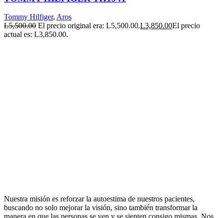
Tommy Hilfiger
,
Aros
L
5,500.00
El precio original era: L5,500.00.
L
3,850.00
El precio
actual es: L3,850.00.
Nuestra misión es reforzar la autoestima de nuestros pacientes,
buscando no solo mejorar la visión, sino también transformar la
manera en que las personas se ven y se sienten consigo mismas. Nos