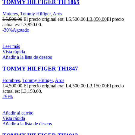
TOMMY HILFIGER TH 1865
Mujeres
,
Tommy Hilfiger
,
Aros
L
5,500.00
El precio original era: L5,500.00.
L
3,850.00
El precio
actual es: L3,850.00.
-30%
Agotado
Leer más
Vista rápida
Añadir a la lista de deseos
TOMMY HILFIGER TH1847
Hombres
,
Tommy Hilfiger
,
Aros
L
4,500.00
El precio original era: L4,500.00.
L
3,150.00
El precio
actual es: L3,150.00.
-30%
Añadir al carrito
Vista rápida
Añadir a la lista de deseos