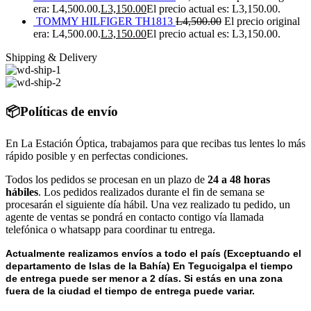
era: L4,500.00.
L
3,150.00
El precio actual es: L3,150.00.
TOMMY HILFIGER TH1813
L
4,500.00
El precio original
era: L4,500.00.
L
3,150.00
El precio actual es: L3,150.00.
Shipping & Delivery
📦Políticas de envío
En La Estación Óptica, trabajamos para que recibas tus lentes lo más
rápido posible y en perfectas condiciones.
Todos los pedidos se procesan en un plazo de
24 a 48 horas
hábiles
. Los pedidos realizados durante el fin de semana se
procesarán el siguiente día hábil. Una vez realizado tu pedido, un
agente de ventas se pondrá en contacto contigo vía llamada
telefónica o whatsapp para coordinar tu entrega.
Actualmente realizamos envíos a todo el país (Exceptuando el
departamento de Islas de la Bahía) E
n Tegucigalpa el tiempo
de entrega puede ser menor a 2 días.
Si estás en una zona
fuera de la ciudad el tiempo de entrega puede variar.