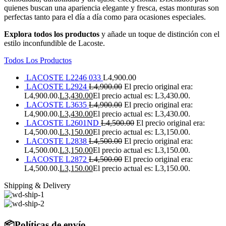
quienes buscan una apariencia elegante y fresca, estas monturas son
perfectas tanto para el día a día como para ocasiones especiales.
Explora todos los productos
y añade un toque de distinción con el
estilo inconfundible de Lacoste.
Todos Los Productos
LACOSTE L2246 033
L
4,900.00
LACOSTE L2924
L
4,900.00
El precio original era:
L4,900.00.
L
3,430.00
El precio actual es: L3,430.00.
LACOSTE L3635
L
4,900.00
El precio original era:
L4,900.00.
L
3,430.00
El precio actual es: L3,430.00.
LACOSTE L2601ND
L
4,500.00
El precio original era:
L4,500.00.
L
3,150.00
El precio actual es: L3,150.00.
LACOSTE L2838
L
4,500.00
El precio original era:
L4,500.00.
L
3,150.00
El precio actual es: L3,150.00.
LACOSTE L2872
L
4,500.00
El precio original era:
L4,500.00.
L
3,150.00
El precio actual es: L3,150.00.
Shipping & Delivery
📦Políticas de envío