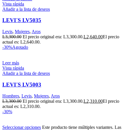
Vista rápida
Añadir a la lista de deseos
LEVI´S LV5035
Levis
,
Mujeres
,
Aros
L
3,300.00
El precio original era: L3,300.00.
L
2,640.00
El precio
actual es: L2,640.00.
-30%
Agotado
Leer más
Vista rápida
Añadir a la lista de deseos
LEVI´S LV5003
Hombres
,
Levis
,
Mujeres
,
Aros
L
3,300.00
El precio original era: L3,300.00.
L
2,310.00
El precio
actual es: L2,310.00.
-30%
Seleccionar opciones
Este producto tiene múltiples variantes. Las